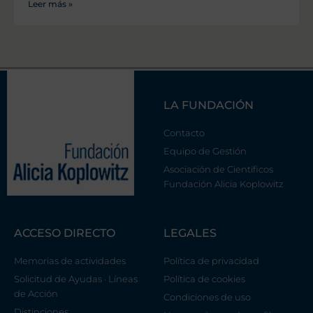
Leer más »
LA FUNDACIÓN
Contacto
Equipo de Gestión
Asociación de Científicos
Fundación Alicia Koplowitz
ACCESO DIRECTO
LEGALES
Memorias de actividades
Política de privacidad
Solicitud de Ayudas · Líneas
Política de cookies
de Acción
Condiciones de uso
Distinciones