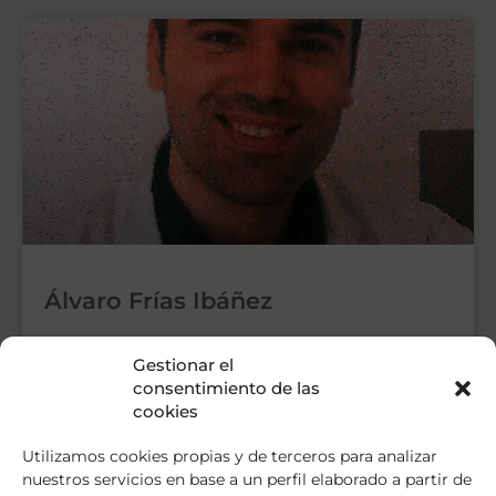
Álvaro Frías Ibáñez
Álvaro Frías Ibáñez (Valencia, 1981) es Licenciado en
Gestionar el
Psicología por la Universidad de Valencia (1999-
consentimiento de las
2004), y Premio Extraordinario de Licenciatura.
cookies
Obtuvo el título de Especialista
Utilizamos cookies propias y de terceros para analizar
LEER MÁS »
nuestros servicios en base a un perfil elaborado a partir de