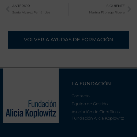
Ant
Si
ANTERIOR
SIGUIENTE
Sonia Álvarez Fernández
Marina Fábrega Ribera
VOLVER A AYUDAS DE FORMACIÓN
LA FUNDACIÓN
Contacto
Equipo de Gestión
Asociación de Científicos
Fundación Alicia Koplowitz