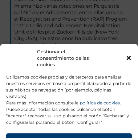
misma hizo varias rotaciones en Psiquiatría
del Niño y el Adolescente, entre ellas una en
el Recognition and Prevention (RAP) Program
in the Child and Adolescent Hospitalization
Unit del Hospital Zucker Hillside (New York
City, USA). En estos años ha publicado tres
artículos indexados, varias comunicaciones a
Congresos y participado activamente en
Gestionar el
Reuniones Científicas en las que ha
consentimiento de las
presentado sus investigaciones.
cookies
Utilizamos cookies propias y de terceros para analizar
En los meses que han trascurrido como
nuestros servicios en base a un perfil elaborado a partir de
Becario de Formación Avanzada en el
sus hábitos de navegación (por ejemplo, páginas
Institute of Psychiatry at the Maudsley, King’s
visitadas).
College London, Universidad de Londres, está
Para más información consulte la
política de cookies
.
ejerciendo su actividad clínica en el Lambeth
Puede aceptar todas las cookies pulsando el botón
Child and Adolescent Mental Health Service
"Aceptar", rechazar su uso pulsando el botón "Rechazar" y
(CAMHS), asistiendo a la clínica de Déficit de
configurarlas pulsando el botón "Configurar".
Atención e Hiperactividad, participando en
intervenciones de terapia sistémica e
integrándose en los grupos de terapia