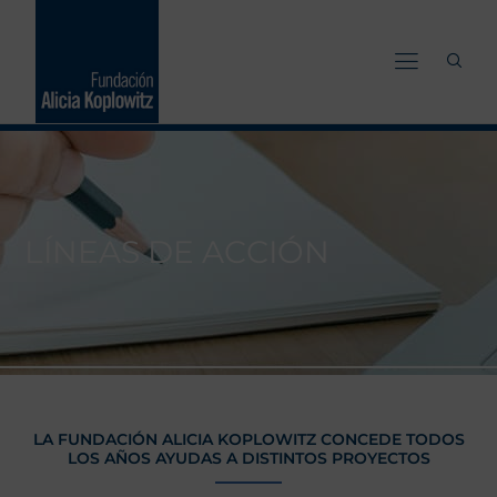
Ir
al
contenido
L
Í
N
E
A
S
D
E
A
C
C
I
Ó
N
LA FUNDACIÓN ALICIA KOPLOWITZ CONCEDE TODOS
LOS AÑOS AYUDAS A DISTINTOS PROYECTOS