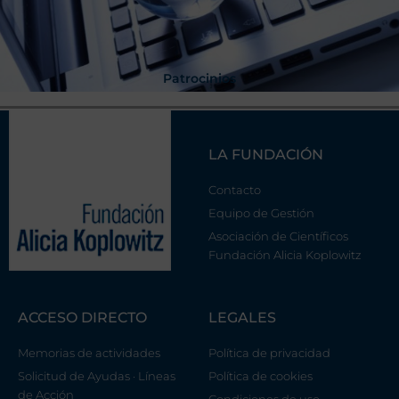
Patrocinios
LA FUNDACIÓN
Contacto
Equipo de Gestión
Asociación de Científicos
Fundación Alicia Koplowitz
ACCESO DIRECTO
LEGALES
Memorias de actividades
Política de privacidad
Solicitud de Ayudas · Líneas
Política de cookies
de Acción
Condiciones de uso