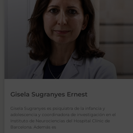
Gisela Sugranyes Ernest
Gisela Sugranyes es psiquiatra de la infancia y
adolescencia y coordinadora de investigación en el
Instituto de Neurociencias del Hospital Clínic de
Barcelona. Además es