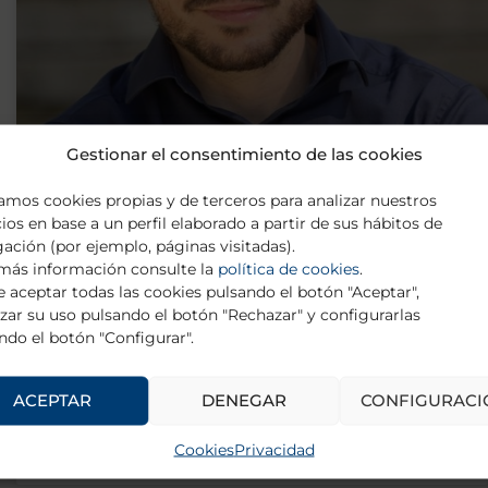
Gestionar el consentimiento de las cookies
zamos cookies propias y de terceros para analizar nuestros
cios en base a un perfil elaborado a partir de sus hábitos de
ación (por ejemplo, páginas visitadas).
más información consulte la
política de cookies
.
Alejandro Albán Porras Segovia
 aceptar todas las cookies pulsando el botón "Aceptar",
zar su uso pulsando el botón "Rechazar" y configurarlas
Alejandro Porras Segovia es Médico Especialista en
ndo el botón "Configurar".
Psiquiatría y doctor en Medicina Clínica y Salud Pública
por la Universidad de Granada. Se formó como
psiquiatra
ACEPTAR
DENEGAR
CONFIGURACI
Cookies
Privacidad
LEER MÁS »