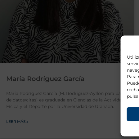
Utili
servi
naveg
Para 
María Rodríguez García
Puede
recha
María Rodríguez García (M. Rodriguez-Ayllon para bases
pulsa
de datos/citas) es graduada en Ciencias de la Actividad
Física y el Deporte por la Universidad de Granada.
LEER MÁS »