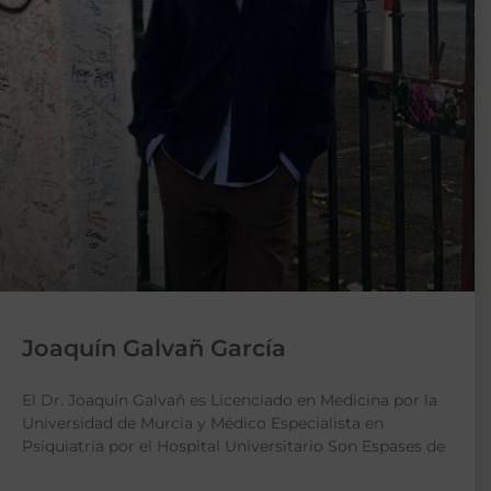
Joaquín Galvañ García
El Dr. Joaquín Galvañ es Licenciado en Medicina por la
Universidad de Murcia y Médico Especialista en
Psiquiatría por el Hospital Universitario Son Espases de