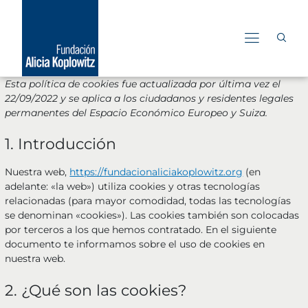
Consent
Consent
Consent
Consent
Consent
Consent
Consent
Consent
Consent
Market
Ir
to
to
to
to
to
to
to
to
to
al
service
service
service
service
service
service
service
service
service
contenido
elementor
google-
gdpr-
wordpress
wpml
facebook
linkedin
instagram
varios
recaptcha
cookie-
consent
Esta política de cookies fue actualizada por última vez el
22/09/2022 y se aplica a los ciudadanos y residentes legales
permanentes del Espacio Económico Europeo y Suiza.
1. Introducción
Nuestra web,
https://fundacionaliciakoplowitz.org
(en
adelante: «la web») utiliza cookies y otras tecnologías
relacionadas (para mayor comodidad, todas las tecnologías
se denominan «cookies»). Las cookies también son colocadas
por terceros a los que hemos contratado. En el siguiente
documento te informamos sobre el uso de cookies en
nuestra web.
2. ¿Qué son las cookies?