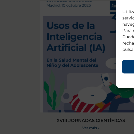
Utili
servi
naveg
Para 
Puede
recha
pulsa
XVIII JORNADAS CIENTÍFICAS
Ver más »