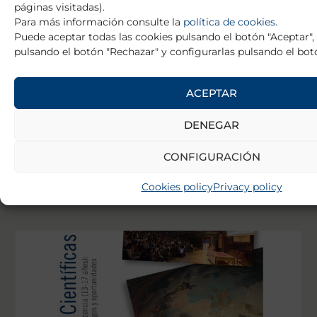
páginas visitadas).
Para más información consulte la
política de cookies
.
Puede aceptar todas las cookies pulsando el botón "Aceptar",
pulsando el botón "Rechazar" y configurarlas pulsando el botó
ACEPTAR
DENEGAR
CONFIGURACIÓN
XIV SCIENTIFIC SYMPOSIA
Cookies policy
Privacy policy
See more »