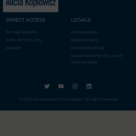
DIRECT ACCESS
LEGALS
Annual Reports
Privacy policy
Calls · Action Lines
Cookies policy
Awards
Conditions of use
Social norms for the use of
social profiles
T
Y
I
L
w
o
n
i
i
u
s
n
© 2023 Alicia Koplowitz Foundation - All rights reserved
t
t
t
k
t
u
a
e
e
b
g
d
r
e
r
i
a
n
m