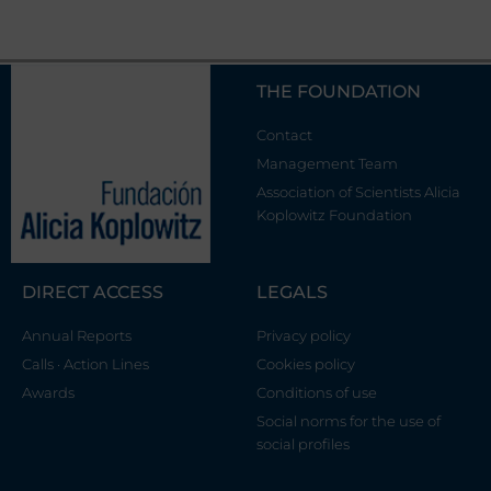
THE FOUNDATION
Contact
Management Team
Association of Scientists Alicia
Koplowitz Foundation
DIRECT ACCESS
LEGALS
Annual Reports
Privacy policy
Calls · Action Lines
Cookies policy
Awards
Conditions of use
Social norms for the use of
social profiles