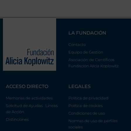
LA FUNDACIÓN
Contacto
Equipo de Gestión
Asociación de Científicos
Fundación Alicia Koplowitz
ACCESO DIRECTO
LEGALES
Memorias de actividades
Política de privacidad
Solicitud de Ayudas · Líneas
Política de cookies
de Acción
Condiciones de uso
Distinciones
Normas de uso de perfiles
sociales