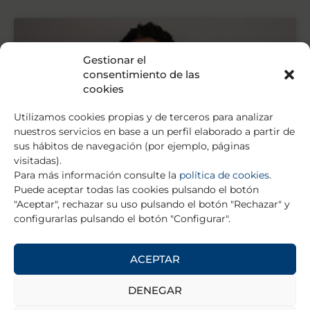
Gestionar el
consentimiento de las
cookies
Utilizamos cookies propias y de terceros para analizar
nuestros servicios en base a un perfil elaborado a partir de
sus hábitos de navegación (por ejemplo, páginas
visitadas).
Para más información consulte la
política de cookies
.
Puede aceptar todas las cookies pulsando el botón
The Association For Child and
"Aceptar", rechazar su uso pulsando el botón "Rechazar" y
Adolescent Mental Health
configurarlas pulsando el botón "Configurar".
(ACAMH) Annual Poster Prize
La Dra. Leticia Gutiérrez Galve fue ganadora del
ACEPTAR
Premio “The Association for Child and Adolescent
Mental Health (ACAMH) Annual Poster Prize”. La Dra.
DENEGAR
Gutiérrez Galve