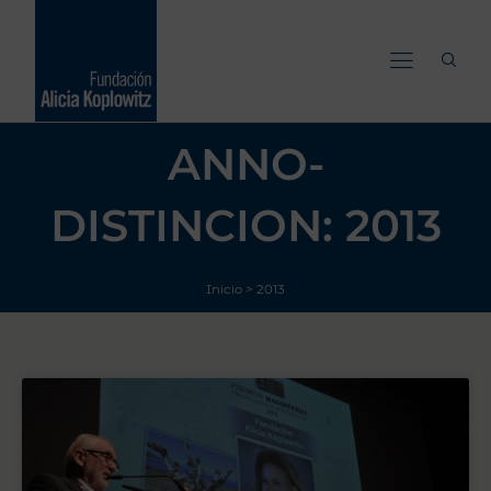
Ir
al
contenido
ANNO-
DISTINCION: 2013
Inicio
>
2013