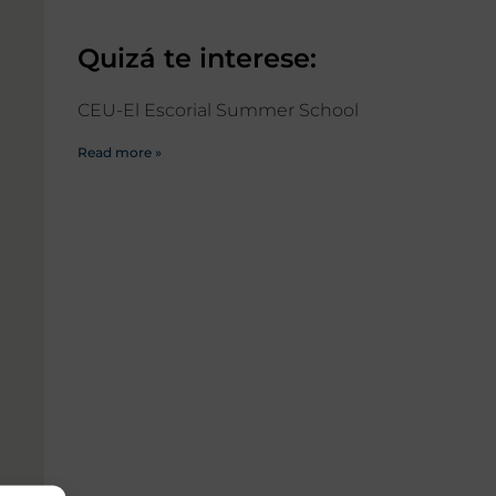
Quizá te interese:
CEU-El Escorial Summer School
Read more »