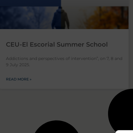
CEU-El Escorial Summer School
Addictions and perspectives of intervention”, on 7, 8 and
9 July 2025.
READ MORE »