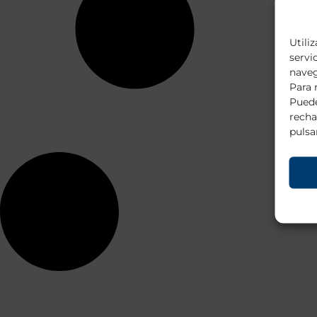
Utili
servi
naveg
Para 
Puede
recha
pulsa