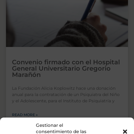
Convenio firmado con el Hospital
General Universitario Gregorio
Marañón
La Fundación Alicia Koplowitz hace una donación
anual para la contratación de un Psiquiatra del Niño
y el Adolescente, para el Instituto de Psiquiatría y
READ MORE »
Gestionar el
consentimiento de las