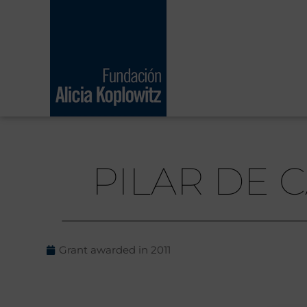
Skip
to
content
PILAR DE
Grant awarded in
2011