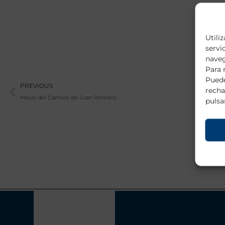
Utili
servi
naveg
Para 
Puede
Prev
PREVIOUS
recha
Meuri del Camino de Juan Romero
pulsa