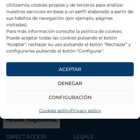
Prev
Ne
Utilizamos cookies propias y de terceros para analizar
PREVIOUS
NEXT
nuestros servicios en base a un perfil elaborado a partir de
Caridad Benavides Martínez
Marta Casanovas Espinar
sus hábitos de navegación (por ejemplo, páginas
visitadas).
Para más información consulte la
política de cookies
.
Puede aceptar todas las cookies pulsando el botón
RETURN TO TRAINING GRANTS
"Aceptar", rechazar su uso pulsando el botón "Rechazar" y
configurarlas pulsando el botón "Configurar".
ACEPTAR
THE FOUNDATION
DENEGAR
Contact
CONFIGURACIÓN
Management Team
Association of Scientists Alicia
Cookies policy
Privacy policy
Koplowitz Foundation
DIRECT ACCESS
LEGALS