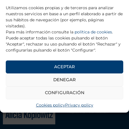
Utilizamos cookies propias y de terceros para analizar
Prev
Ne
nuestros servicios en base a un perfil elaborado a partir de
PREVIOUS
NEXT
sus hábitos de navegación (por ejemplo, páginas
Dr. César González-Blanch Bosch
Ana María García Sánchez
visitadas).
Para más información consulte la
política de cookies
.
Puede aceptar todas las cookies pulsando el botón
"Aceptar", rechazar su uso pulsando el botón "Rechazar" y
RETURN TO TRAINING GRANTS
configurarlas pulsando el botón "Configurar".
ACEPTAR
THE FOUNDATION
DENEGAR
Contact
CONFIGURACIÓN
Management Team
Cookies policy
Privacy policy
Association of Scientists Alicia
Koplowitz Foundation