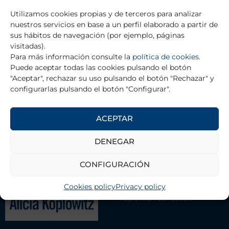
Utilizamos cookies propias y de terceros para analizar
Prev
Ne
nuestros servicios en base a un perfil elaborado a partir de
PREVIOUS
NEXT
sus hábitos de navegación (por ejemplo, páginas
Ester Gangoso Rodríguez
Carlos Jesús Rodríguez Rodríguez-Caro
visitadas).
Para más información consulte la
política de cookies
.
Puede aceptar todas las cookies pulsando el botón
"Aceptar", rechazar su uso pulsando el botón "Rechazar" y
RETURN TO TRAINING GRANTS
configurarlas pulsando el botón "Configurar".
ACEPTAR
THE FOUNDATION
DENEGAR
Contact
CONFIGURACIÓN
Management Team
Cookies policy
Privacy policy
Association of Scientists Alicia
Koplowitz Foundation