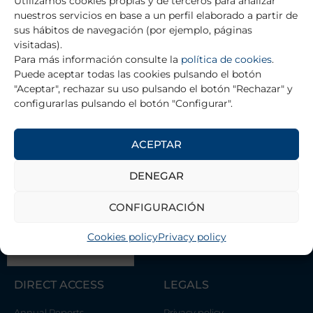
Utilizamos cookies propias y de terceros para analizar
Ana María García Sánchez
Iris Pérez Bonaventura
nuestros servicios en base a un perfil elaborado a partir de
sus hábitos de navegación (por ejemplo, páginas
visitadas).
Para más información consulte la
política de cookies
.
RETURN TO TRAINING GRANTS
Puede aceptar todas las cookies pulsando el botón
"Aceptar", rechazar su uso pulsando el botón "Rechazar" y
configurarlas pulsando el botón "Configurar".
ACEPTAR
THE FOUNDATION
DENEGAR
Contact
Management Team
CONFIGURACIÓN
Association of Scientists Alicia
Koplowitz Foundation
Cookies policy
Privacy policy
DIRECT ACCESS
LEGALS
Annual Reports
Privacy policy