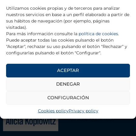
Utilizamos cookies propias y de terceros para analizar
Prev
Ne
nuestros servicios en base a un perfil elaborado a partir de
PREVIOUS
NEXT
sus hábitos de navegación (por ejemplo, páginas
Alejandra Ana García Rosales
Astrid Morer Liñán
visitadas).
Para más información consulte la
política de cookies
.
Puede aceptar todas las cookies pulsando el botón
"Aceptar", rechazar su uso pulsando el botón "Rechazar" y
RETURN TO TRAINING GRANTS
configurarlas pulsando el botón "Configurar".
ACEPTAR
THE FOUNDATION
DENEGAR
Contact
CONFIGURACIÓN
Management Team
Cookies policy
Privacy policy
Association of Scientists Alicia
Koplowitz Foundation