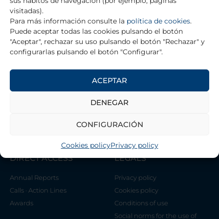
sus hábitos de navegación (por ejemplo, páginas
visitadas).
MINISTERIO DE SANIDAD, CONSUMO Y BIENESTAR
Para más información consulte la
política de cookies
.
SOCIAL
Puede aceptar todas las cookies pulsando el botón
"Aceptar", rechazar su uso pulsando el botón "Rechazar" y
configurarlas pulsando el botón "Configurar".
THE FOUNDATION
ACEPTAR
Contact
Management Team
DENEGAR
Association of Scientists Alicia
CONFIGURACIÓN
Koplowitz Foundation
Cookies policy
Privacy policy
DIRECT ACCESS
LEGALS
Annual Reports
Privacy policy
Calls · Action Lines
Cookies policy
Awards
Conditions of use
Social norms for the use of