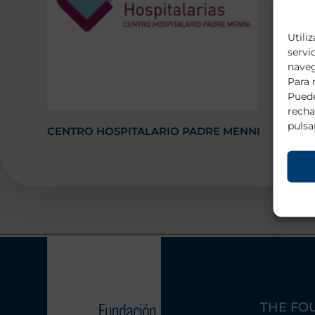
Utili
servi
naveg
Para 
Puede
recha
pulsa
CENTRO HOSPITALARIO PADRE MENNI
THE FO