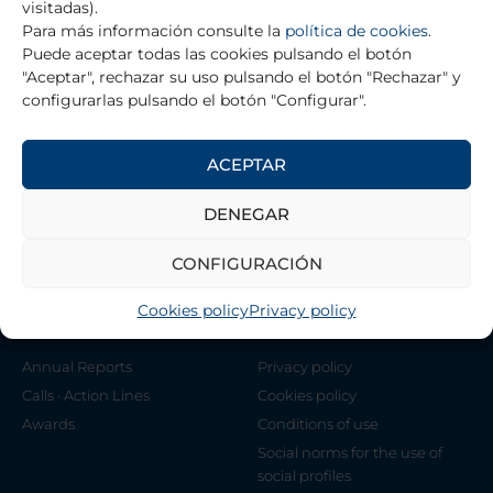
visitadas).
BRISTOL ROYAL HOSPITAL FOR CHILDREN
Para más información consulte la
política de cookies
.
Puede aceptar todas las cookies pulsando el botón
"Aceptar", rechazar su uso pulsando el botón "Rechazar" y
configurarlas pulsando el botón "Configurar".
THE FOUNDATION
ACEPTAR
Contact
Management Team
DENEGAR
Association of Scientists Alicia
Koplowitz Foundation
CONFIGURACIÓN
Cookies policy
Privacy policy
DIRECT ACCESS
LEGALS
Annual Reports
Privacy policy
Calls · Action Lines
Cookies policy
Awards
Conditions of use
Social norms for the use of
social profiles