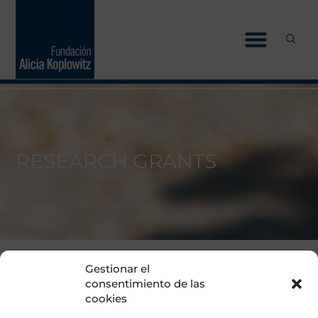
Skip
to
content
RESEARCH
G
R
A
N
T
S
Gestionar el
consentimiento de las
cookies
Convocatorias