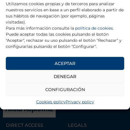
Utilizamos cookies propias y de terceros para analizar
Formularios para informes
nuestros servicios en base a un perfil elaborado a partir de
sus hábitos de navegación (por ejemplo, páginas
visitadas).
2026 CALL FOR RESEARCH PROJECT GRANTS
Para más información consulte la
política de cookies
.
Terms and Conditions
Puede aceptar todas las cookies pulsando el botón
Form
"Aceptar", rechazar su uso pulsando el botón "Rechazar" y
configurarlas pulsando el botón "Configurar".
ACEPTAR
THE FOUNDATION
DENEGAR
Contact
CONFIGURACIÓN
Management Team
Association of Scientists Alicia
Cookies policy
Privacy policy
Koplowitz Foundation
DIRECT ACCESS
LEGALS