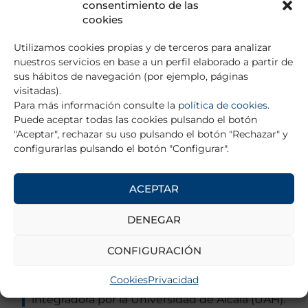
consentimiento de las
Lleida, he realizado la residencia de Psiquiatría
cookies
en el Hospital Universitari Son Espases
(Mallorca) entre 2022 y 2026. Durante mi
Utilizamos cookies propias y de terceros para analizar
formación, orienté mi trayectoria hacia la
nuestros servicios en base a un perfil elaborado a partir de
psiquiatría infanto-juvenil, completando el
sus hábitos de navegación (por ejemplo, páginas
Trayecto A y dedicando el último año a este
visitadas).
ámbito. Mi interés clínico se centra en la salud
Para más información consulte la
política de cookies
.
mental de niños y adolescentes, con especial
Puede aceptar todas las cookies pulsando el botón
énfasis en la detección e intervención
"Aceptar", rechazar su uso pulsando el botón "Rechazar" y
temprana. Formo parte del grupo de
configurarlas pulsando el botón "Configurar".
investigación Trastornos Mentales de Alta
Prevalencia (TRAMAP), vinculado a la
Universitat de les Illes Balears, participando
ACEPTAR
en proyectos de investigación clínica y
difusión científica. Actualmente, realizo el
DENEGAR
doctorado en Neurociencias en la misma
universidad, centrado en la clínica de la
CONFIGURACIÓN
depresión post-ictus, bajo la dirección del Dr.
Joan Salvà y el Dr. Miquel Roca. Asimismo,
Cookies
Privacidad
curso el Máster en Psicoterapia, perspectiva
integradora por la Universidad de Alcalá (UAH).