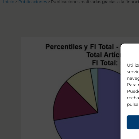
Inicio
>
Publicaciones
>
Publicaciones realizadas gracias a la finan
Utili
servi
naveg
Para 
Puede
recha
pulsa