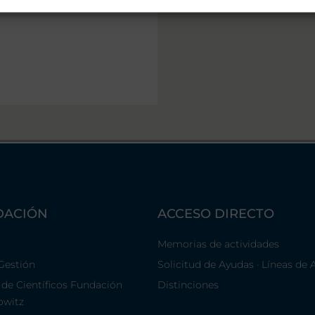
DACIÓN
ACCESO DIRECTO
Memorias de actividades
Gestión
Solicitud de Ayudas · Líneas de 
 de Científicos Fundación
Distinciones
owitz