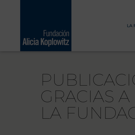
Ir
al
contenido
LA
PUBLICACI
GRACIAS A
LA FUNDAC