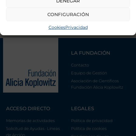
de la Fundación.
DENEGAR
CONFIGURACIÓN
DESCARGAR
Cookies
Privacidad
LA FUNDACIÓN
Contacto
Equipo de Gestión
Asociación de Científicos
Fundación Alicia Koplowitz
ACCESO DIRECTO
LEGALES
Memorias de actividades
Política de privacidad
Solicitud de Ayudas · Líneas
Política de cookies
de Acción