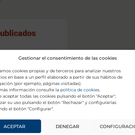
Gestionar el consentimiento de las cookies
zamos cookies propias y de terceros para analizar nuestros
cios en base a un perfil elaborado a partir de sus hábitos de
ación (por ejemplo, páginas visitadas).
más información consulte la
política de cookies
.
Publicaciones realizadas 
 aceptar todas las cookies pulsando el botón "Aceptar",
Fundación Alicia Koplowi
zar su uso pulsando el botón "Rechazar" y configurarlas
https://pubmed.ncbi.nlm.
ndo el botón "Configurar".
+ DESCARGAR
ACEPTAR
DENEGAR
CONFIGURACI