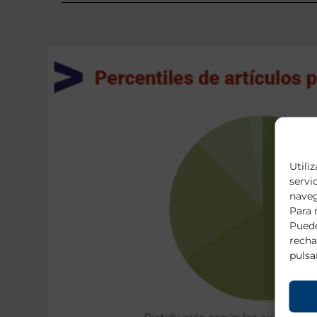
Utili
servi
naveg
Para 
Puede
recha
pulsa