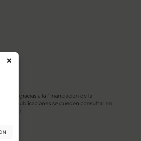
en 2015 gracias a la Financiación de la
tz. Las publicaciones se pueden consultar en
nih.gov/​
ÓN