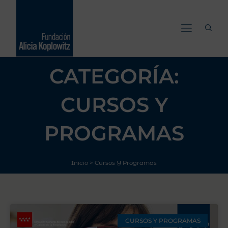
Ir
al
contenido
CATEGORÍA:
CURSOS Y
PROGRAMAS
Inicio
>
Cursos Y Programas
CURSOS Y PROGRAMAS