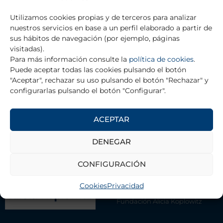
Ant
Si
Utilizamos cookies propias y de terceros para analizar
ANTERIOR
SIGUIENTE
nuestros servicios en base a un perfil elaborado a partir de
Jorge López Castromán
Miguel Ángel García Cabezas
sus hábitos de navegación (por ejemplo, páginas
visitadas).
Para más información consulte la
política de cookies
.
Puede aceptar todas las cookies pulsando el botón
VOLVER A AYUDAS DE FORMACIÓN
"Aceptar", rechazar su uso pulsando el botón "Rechazar" y
configurarlas pulsando el botón "Configurar".
ACEPTAR
DENEGAR
LA FUNDACIÓN
CONFIGURACIÓN
Contacto
Equipo de Gestión
Cookies
Privacidad
Asociación de Científicos
Fundación Alicia Koplowitz