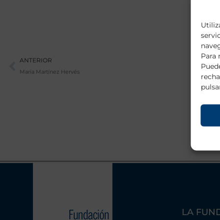
Utili
servi
naveg
Ant
Para 
ANTERIOR
Puede
María Martínez Hervés
recha
pulsa
LA FUN