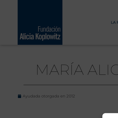
Ir
al
contenido
LA
MARÍA ALI
Ayudada otorgada en
2012