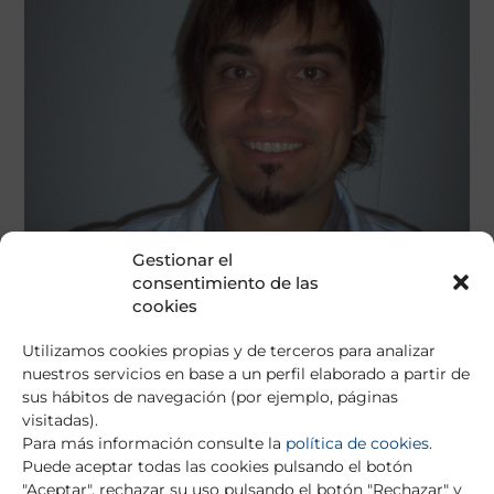
Gestionar el
consentimiento de las
cookies
Utilizamos cookies propias y de terceros para analizar
nuestros servicios en base a un perfil elaborado a partir de
sus hábitos de navegación (por ejemplo, páginas
visitadas).
Para más información consulte la
política de cookies
.
Puede aceptar todas las cookies pulsando el botón
Columbia University Medical Center,
"Aceptar", rechazar su uso pulsando el botón "Rechazar" y