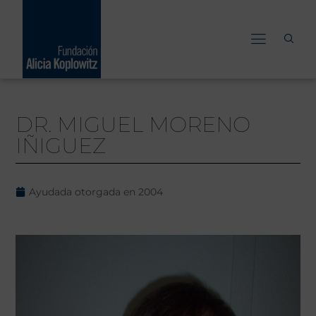
Ir
al
contenido
DR. MIGUEL MORENO
IÑIGUEZ
Ayudada otorgada en
2004