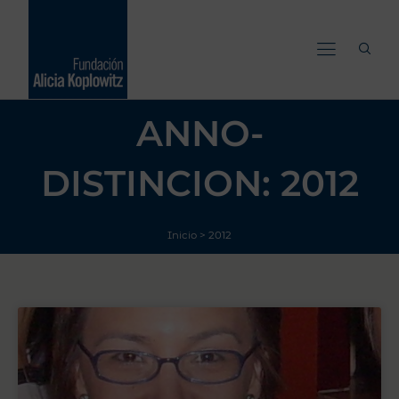
Ir
al
contenido
ANNO-
DISTINCION: 2012
Inicio
>
2012