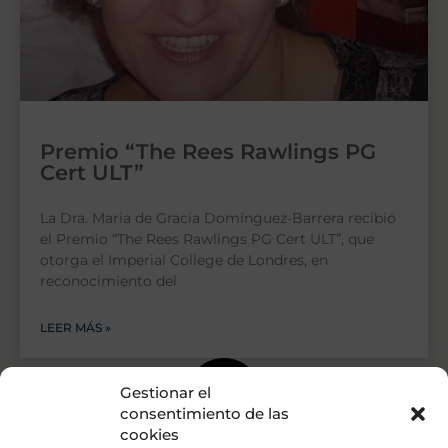
Premio “The Rees Rawlings PG
Cert ULT”
La Dra. Maria de Gracia Domínguez-Barrera recibió
el Premio “The Rees Rawlings PG Cert ULT”, que
otorga el Imperial College de Londres, en
reconocimiento del
LEER MÁS »
Gestionar el
consentimiento de las
cookies